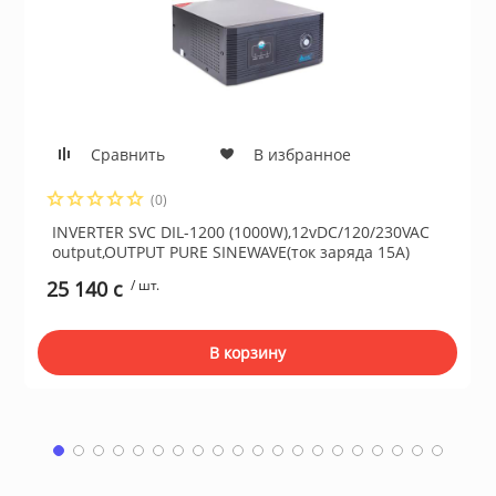
ционное
ие и аксессуары
ты
Сравнить
В избранное
кие товары
(0)
INVERTER SVC DIL-1200 (1000W),12vDC/120/230VAC
output,OUTPUT PURE SINEWAVE(ток заряда 15А)
25 140 c
/ шт.
В корзину