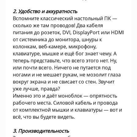
для жёстких ди
ие системы
2. Удобство и аккуратность
Швейные маш
Вспомните классический настольный ПК —
Устройства чте
сколько же там проводов! Два кабеля
гровые устройства,
питания до розеток, DVI, DisplayPort или HDMI
Электропечи
от системника до монитора, шнуры к
колонкам, веб-камере, микрофону,
клавиатуре, мышке и ещё бог знает чему. А
Пылесосы
теперь представьте, что всего этого нет. Ну,
или почти всего. Ничего не путается под
Весы кухонные
ы для оптоволоконной
ногами и не мешает рукам, не мозолит глаза
вокруг экрана и не свисает со стен. Звучит
уже лучше, правда?
Инфракрасные 
Именно это и даёт моноблок — опрятность
блоки питания
рабочего места. Силовой кабель и провода
от комплектной мышки и клавиатуры — вот и
Масляные рад
всё, что вы будете видеть.
 телефоны и
Тепловентилят
3. Производительность