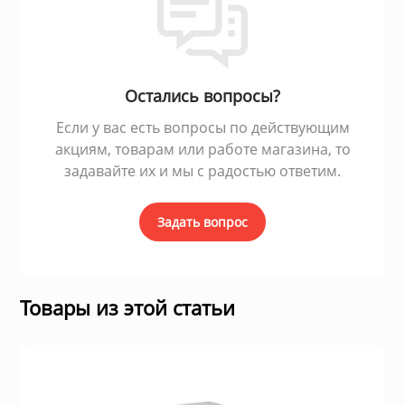
ы и аксессуары для
ки
Остались вопросы?
орудование
Если у вас есть вопросы по действующим
акциям, товарам или работе магазина, то
задавайте их и мы с радостью ответим.
нспорт
Задать вопрос
питания
 каналы
Товары из этой статьи
батуты и товары для
пляже