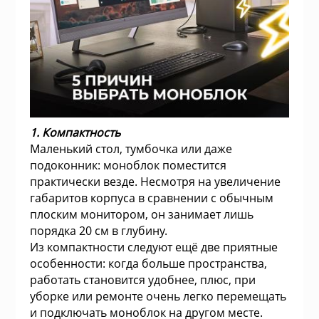
с
Коврики
Садовая техни
Красота и здо
Серверные ко
Гелевые (GEL)
Оптоволоконны
уха
Фильтрующие н
Процессоры (C
Плоттеры
Модульные
Светодиодные
Аксессуары дл
Пилы
Simplex Одном
и аксессуары к
Кронштейны дл
хника
Комплекты кл
Одежда и обув
Морозильные 
Серверные пл
Bluetooth-гарн
экранов
Твердотельные
Принтеры
Напольные
Замки и Аксес
Сетевые инстр
Оптоволоконны
Воздушные нас
Duplex Многом
накачивания (
 бесперебойного
Контроллеры
Аксессуары
Настольные пл
Материнские п
Наушники
Офисные доск
электрические
Радиаторы для
Ламинаторы
Стоечные 19"
Турникеты
Шлифовальны
Оптоволоконн
1. Компактность
Мышки
Компьютерные
Стиральные м
Шкафы сервер
Экраны для пр
Многомод
Лестницы, тент
Маленький стол, тумбочка или даже
Программное 
Сканеры
Шкафы для бат
аксессуары дл
подоконник: моноблок поместится
для ИБП
практически везде. Несмотря на увеличение
Программное 
Термопоты
габаритов корпуса в сравнении с обычным
борудование
Принтеры и М
Маски, очки и 
плоским монитором, он занимает лишь
Расширители U
Техника для до
порядка 20 см в глубину.
ские стабилизаторы
Из компактности следуют ещё две приятные
я
особенности: когда больше пространства,
Сумки и чехлы
Техника для ку
работать становится удобнее, плюс, при
уборке или ремонте очень легко перемещать
 для автомобилей
и подключать моноблок на другом месте.
Кейсы и стыко
Холодильники