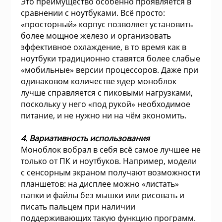
Это преимущество особенно проявляется в
а устройства
сравнении с ноутбуками. Всё просто:
Плиты газовые
«просторный» корпус позволяет установить
более мощное железо и организовать
и микрофоны
эффективное охлаждение, в то время как в
Плиты комбин
ноутбуки традиционно ставятся более слабые
информации
«мобильные» версии процессоров. Даже при
Водонагревате
одинаковом количестве ядер моноблок
лучше справляется с пиковыми нагрузками,
е
поскольку у него «под рукой» необходимое
Встраиваемые
питание, и не нужно ни на чём экономить.
ризм
Плиты электри
4. Вариативность использования
Моноблок вобрал в себя всё самое лучшее не
и пожарные системы
только от ПК и ноутбуков. Например, модели
Посудомоечны
с сенсорным экраном получают возможности
планшетов: на дисплее можно «листать»
ительные коробки
папки и файлы без мышки или рисовать и
Встраиваемые
писать пальцем при наличии
поверхности
поддерживающих такую функцию программ.
емоданы, сумки