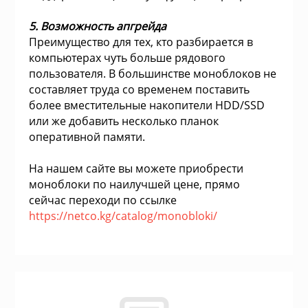
Сушильные м
5. Возможность апгрейда
льтры, тройники
Преимущество для тех, кто разбирается в
компьютерах чуть больше рядового
пользователя. В большинстве моноблоков не
идеонаблюдения
составляет труда со временем поставить
более вместительные накопители HDD/SSD
или же добавить несколько планок
нтроля доступа
оперативной памяти.
 и браслеты
На нашем сайте вы можете приобрести
моноблоки по наилучшей цене, прямо
сейчас переходи по ссылке
 и аксессуары
https://netco.kg/catalog/monobloki/
никационные и
ские шкафы
оборудование