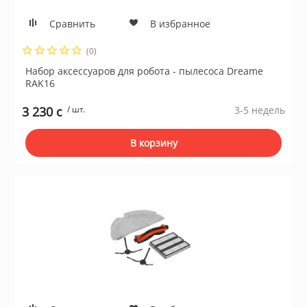
Сушильные м
Сравнить
В избранное
льтры, тройники
(0)
Набор аксессуаров для робота - пылесоса Dreame
идеонаблюдения
RAK16
3 230 c
/ шт.
3-5 недель
нтроля доступа
В корзину
 и браслеты
 и аксессуары
никационные и
ские шкафы
оборудование