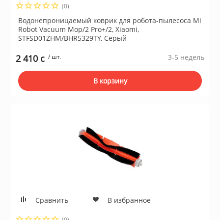
(0)
ционное
ие и аксессуары
Водонепроницаемый коврик для робота-пылесоса Mi
Robot Vacuum Mop/2 Pro+/2, Xiaomi,
STFSD01ZHM/BHR5329TY, Серый
ты
2 410 c
/ шт.
3-5 недель
кие товары
В корзину
Сравнить
В избранное
(0)