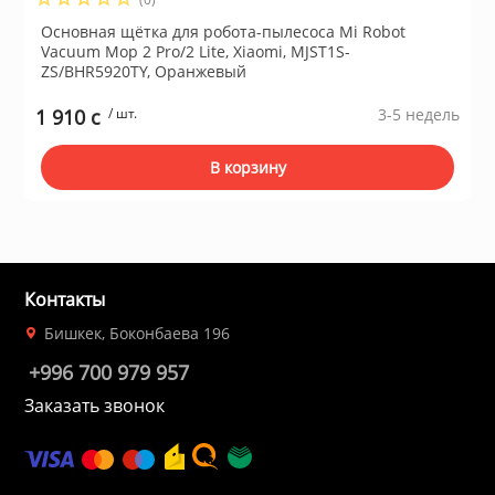
Основная щётка для робота-пылесоса Mi Robot
Vacuum Mop 2 Pro/2 Lite, Xiaomi, MJST1S-
ZS/BHR5920TY, Оранжевый
1 910 c
/ шт.
3-5 недель
В корзину
Контакты
Бишкек, Боконбаева 196
+996 700 979 957
Заказать звонок