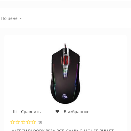
По цене
Сравнить
В избранное
(0)
A4TECH BLOODY P93A RGB GAMING MOUSE BULLET