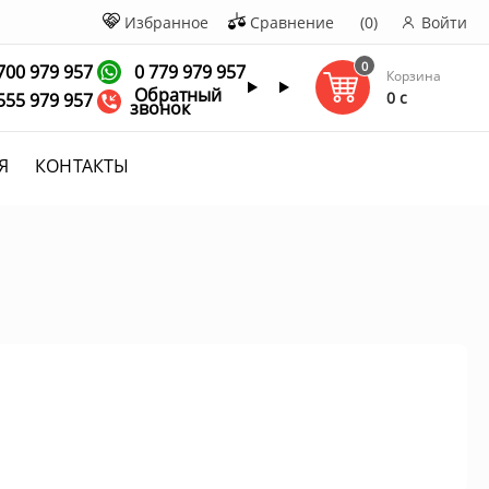
Избранное
Сравнение
(0)
Войти
0
700 979 957
0 779 979 957
Корзина
Обратный
0 c
555 979 957
звонок
Я
КОНТАКТЫ