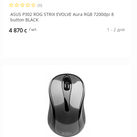
(0)
ASUS P302 ROG STRIX EVOLVE Aura RGB 7200dpi 8
button BLACK
4 870 c
/ шт.
1 - 2 дня