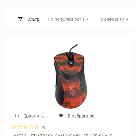
Фильтр
По популярности
По алфавиту
Сравнить
В избранное
(0)
A4TECH F7 V-TRACK GAMING MOUSE USB SNAKE