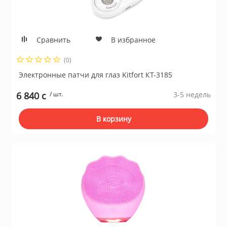
для жёстких ди
ие системы
Швейные маш
Устройства чте
Сравнить
В избранное
гровые устройства,
Электропечи
(0)
Электронные патчи для глаз Kitfort КТ-3185
Пылесосы
6 840 c
/ шт.
3-5 недель
В корзину
Весы кухонные
ы для оптоволоконной
Инфракрасные 
блоки питания
Масляные рад
 телефоны и
Тепловентилят