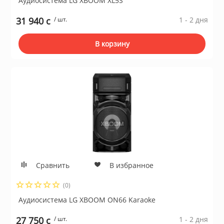
Аудиосистема LG XBOOM XL5S
31 940 c
/ шт.
1 - 2 дня
ы и аксессуары для
ки
В корзину
орудование
нспорт
питания
 каналы
Сравнить
В избранное
(0)
батуты и товары для
Аудиосистема LG XBOOM ON66 Karaoke
пляже
27 750 c
/ шт.
1 - 2 дня