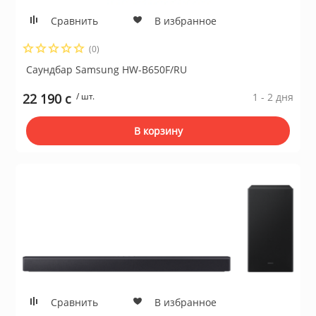
а устройства
Сравнить
В избранное
Плиты газовые
(0)
и микрофоны
Плиты комбин
Саундбар Samsung HW-B650F/RU
22 190 c
/ шт.
1 - 2 дня
информации
Водонагревате
В корзину
е
Встраиваемые
ризм
Плиты электри
и пожарные системы
Посудомоечны
ительные коробки
Встраиваемые
поверхности
Сравнить
В избранное
емоданы, сумки