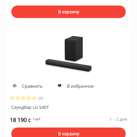
ционное
ие и аксессуары
В корзину
ты
кие товары
Сравнить
В избранное
(0)
Саундбар LG S40T
18 190 c
/ шт.
1 - 2 дня
В корзину