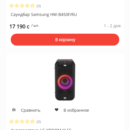
(0)
Сушильные м
Саундбар Samsung HW-B450F/RU
льтры, тройники
17 190 c
/ шт.
1 - 2 дня
идеонаблюдения
В корзину
нтроля доступа
 и браслеты
 и аксессуары
никационные и
Сравнить
В избранное
ские шкафы
(0)
оборудование