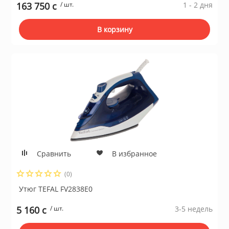
163 750 c
/ шт.
1 - 2 дня
В корзину
Сравнить
В избранное
(0)
Утюг TEFAL FV2838E0
5 160 c
/ шт.
3-5 недель