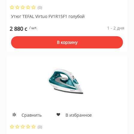
(0)
Утюг TEFAL Virtuo FV1R15F1 голубой
ы и аксессуары для
ки
2 880 c
/ шт.
1 - 2 дня
орудование
В корзину
нспорт
питания
 каналы
батуты и товары для
Сравнить
В избранное
пляже
(0)