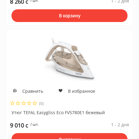
8 260 c
/ шт.
1 - 2 дня
В корзину
Сравнить
В избранное
(0)
Утюг TEFAL Easygliss Eco FV5780E1 бежевый
9 010 c
/ шт.
1 - 2 дня