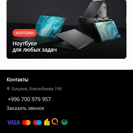
ы и аксессуары для
ки
НОУТБУКИ
орудование
Ноутбуки
для любых задач
нспорт
питания
Контакты
Бишкек, Боконбаева 196
 каналы
+996 700 979 957
Заказать звонок
батуты и товары для
пляже