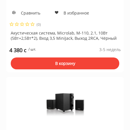
ционное
ие и аксессуары
Сравнить
В избранное
(0)
ты
Акустическая система, Microlab, M-110, 2.1, 10Вт
(5Вт+2,5Вт*2), Вход 3,5 MiniJack, Выход 2RCA, Чёрный
кие товары
4 380 c
/ шт.
3-5 недель
В корзину