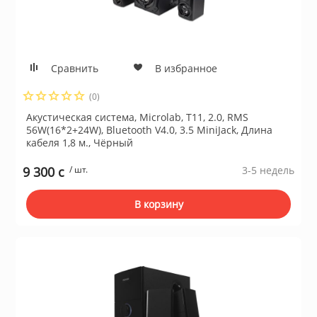
для жёстких ди
ие системы
Швейные маш
Устройства чте
Сравнить
В избранное
гровые устройства,
Электропечи
(0)
Акустическая система, Microlab, T11, 2.0, RMS
Пылесосы
56W(16*2+24W), Bluetooth V4.0, 3.5 MiniJack, Длина
кабеля 1,8 м., Чёрный
Весы кухонные
ы для оптоволоконной
9 300 c
/ шт.
3-5 недель
В корзину
Инфракрасные 
блоки питания
Масляные рад
 телефоны и
Тепловентилят