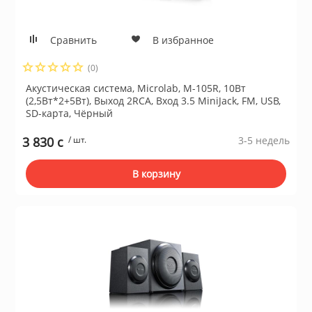
ы и аксессуары для
Сравнить
В избранное
ки
(0)
Акустическая система, Microlab, M-105R, 10Вт
орудование
(2,5Вт*2+5Вт), Выход 2RCA, Вход 3.5 MiniJack, FM, USB,
SD-карта, Чёрный
нспорт
3 830 c
/ шт.
3-5 недель
В корзину
питания
 каналы
батуты и товары для
пляже