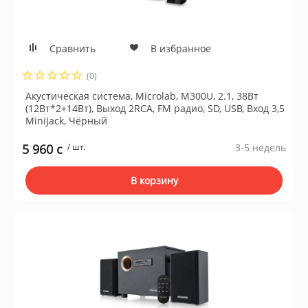
Сушильные м
льтры, тройники
Сравнить
В избранное
(0)
идеонаблюдения
Акустическая система, Microlab, M300U, 2.1, 38Вт
(12Вт*2+14Вт), Выход 2RCA, FM радио, SD, USB, Вход 3,5
MiniJack, Чёрный
нтроля доступа
5 960 c
/ шт.
3-5 недель
 и браслеты
В корзину
 и аксессуары
никационные и
ские шкафы
оборудование