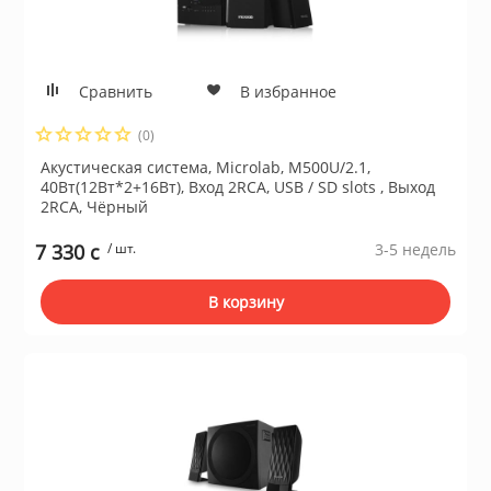
а устройства
Плиты газовые
и микрофоны
Сравнить
В избранное
Плиты комбин
(0)
информации
Акустическая система, Microlab, M500U/2.1,
Водонагревате
40Вт(12Вт*2+16Вт), Вход 2RCA, USB / SD slots , Выход
2RCA, Чёрный
е
Встраиваемые
7 330 c
/ шт.
3-5 недель
ризм
В корзину
Плиты электри
и пожарные системы
Посудомоечны
ительные коробки
Встраиваемые
поверхности
емоданы, сумки