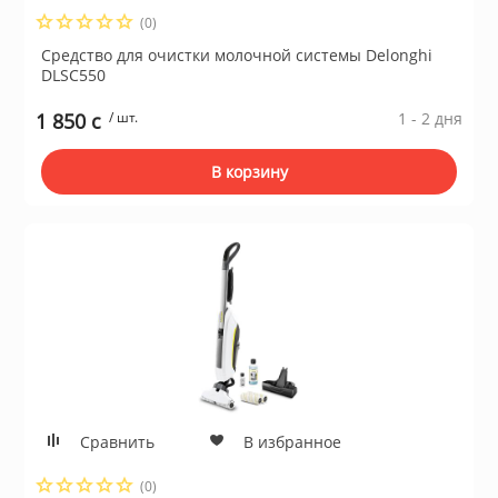
(0)
Сушильные м
Средство для очистки молочной системы Delonghi
льтры, тройники
DLSC550
1 850 c
/ шт.
1 - 2 дня
идеонаблюдения
В корзину
нтроля доступа
 и браслеты
 и аксессуары
никационные и
ские шкафы
Сравнить
В избранное
(0)
оборудование