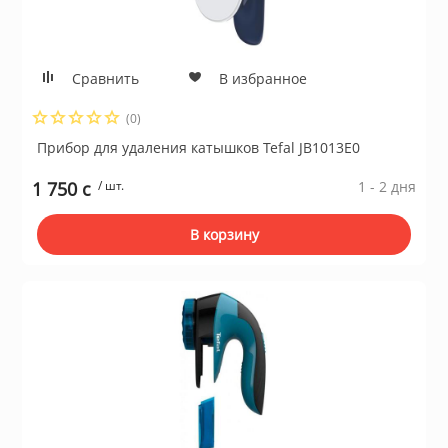
для жёстких ди
ие системы
Швейные маш
Устройства чте
Сравнить
В избранное
гровые устройства,
Электропечи
(0)
Прибор для удаления катышков Tefal JB1013E0
Пылесосы
1 750 c
/ шт.
1 - 2 дня
В корзину
Весы кухонные
ы для оптоволоконной
Инфракрасные 
блоки питания
Масляные рад
 телефоны и
Тепловентилят