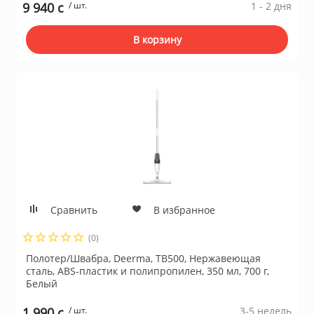
9 940 c
/ шт.
1 - 2 дня
ционное
ие и аксессуары
В корзину
ты
кие товары
Сравнить
В избранное
(0)
Полотер/Швабра, Deerma, TB500, Нержавеющая
сталь, ABS-пластик и полипропилен, 350 мл, 700 г,
Белый
1 990 c
/ шт.
3-5 недель