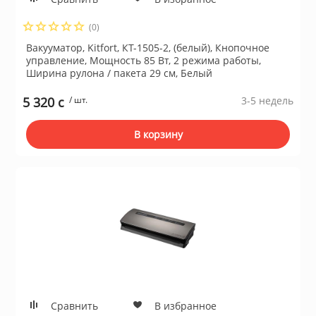
Сушильные м
(0)
льтры, тройники
Вакууматор, Kitfort, КТ-1505-2, (белый), Кнопочное
управление, Мощность 85 Вт, 2 режима работы,
Ширина рулона / пакета 29 см, Белый
идеонаблюдения
5 320 c
/ шт.
3-5 недель
нтроля доступа
В корзину
 и браслеты
 и аксессуары
никационные и
ские шкафы
Сравнить
В избранное
оборудование