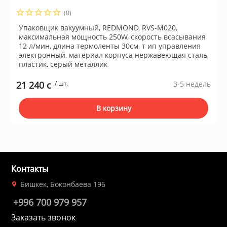
(0)
Упаковщик вакуумный, REDMOND, RVS-M020,
ы и аксессуары для
максимальная мощность 250W, скорость всасывания
ки
12 л/мин, длина термоленты 30см, т ип управления
электронный, материал корпуса нержавеющая сталь,
пластик, серый металлик
орудование
21 240 c
/ шт.
3-5 недель
нспорт
В корзину
питания
 каналы
Контакты
Бишкек, Боконбаева 196
батуты и товары для
+996 700 979 957
пляже
Заказать звонок