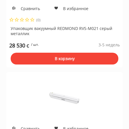
а устройства
Сравнить
В избранное
Плиты газовые
(0)
и микрофоны
Плиты комбин
Упаковщик вакуумный REDMOND RVS-M021 серый
металлик
информации
28 530 c
/ шт.
Водонагревате
3-5 недель
е
В корзину
Встраиваемые
ризм
Плиты электри
и пожарные системы
Посудомоечны
ительные коробки
Встраиваемые
поверхности
емоданы, сумки
Сравнить
В избранное