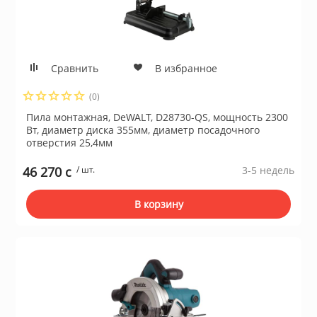
для жёстких ди
ие системы
Швейные маш
Устройства чте
Сравнить
В избранное
гровые устройства,
Электропечи
(0)
Пила монтажная, DeWALT, D28730-QS, мощность 2300
Пылесосы
Вт, диаметр диска 355мм, диаметр посадочного
отверстия 25,4мм
Весы кухонные
ы для оптоволоконной
46 270 c
/ шт.
3-5 недель
В корзину
Инфракрасные 
блоки питания
Масляные рад
 телефоны и
Тепловентилят