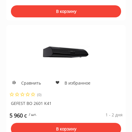
ционное
ие и аксессуары
В корзину
ты
кие товары
Сравнить
В избранное
(0)
GEFEST ВО 2601 К41
5 960 c
/ шт.
1 - 2 дня
В корзину