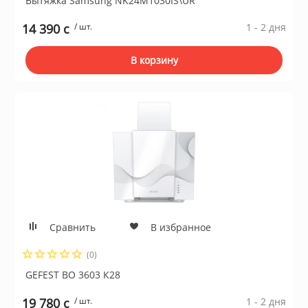
Вытяжка Samsung NK24M1030IS\UR
14 390 c
/ шт.
1 - 2 дня
ы и аксессуары для
ки
В корзину
орудование
нспорт
питания
 каналы
Сравнить
В избранное
(0)
батуты и товары для
GEFEST ВО 3603 К28
пляже
19 780 c
/ шт.
1 - 2 дня