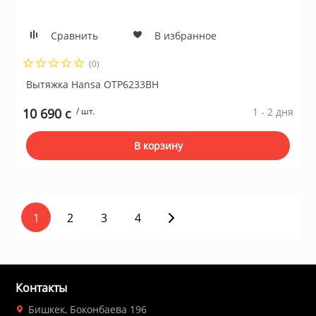
Сравнить
В избранное
(0)
Вытяжка Hansa OTP6233BH
10 690 c
/ шт.
1 - 2 дня
В корзину
1
2
3
4
Контакты
Бишкек, Боконбаева 196