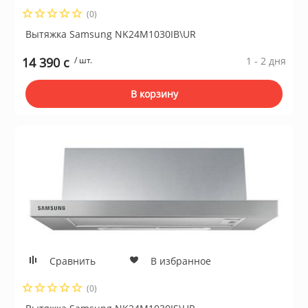
(0)
Сушильные м
Вытяжка Samsung NK24M1030IB\UR
льтры, тройники
14 390 c
/ шт.
1 - 2 дня
идеонаблюдения
В корзину
нтроля доступа
 и браслеты
 и аксессуары
никационные и
Сравнить
В избранное
ские шкафы
(0)
оборудование