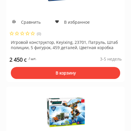
ы и аксессуары для
Сравнить
В избранное
ки
(0)
орудование
Игровой конструктор, Keyixing, 23701, Патруль, Штаб
полиции, 5 фигурок, 459 деталей, Цветная коробка
нспорт
2 450 c
/ шт.
3-5 недель
В корзину
питания
 каналы
батуты и товары для
пляже