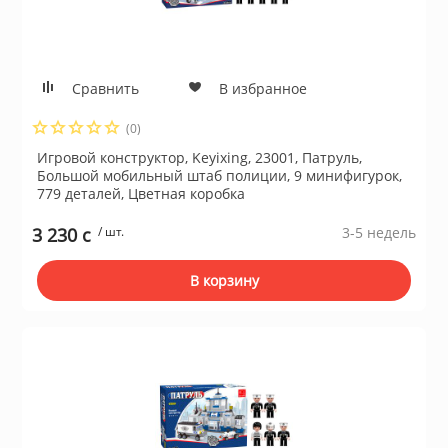
Сушильные м
льтры, тройники
Сравнить
В избранное
идеонаблюдения
(0)
Игровой конструктор, Keyixing, 23001, Патруль,
Большой мобильный штаб полиции, 9 минифигурок,
нтроля доступа
779 деталей, Цветная коробка
3 230 c
/ шт.
3-5 недель
 и браслеты
В корзину
 и аксессуары
никационные и
ские шкафы
оборудование