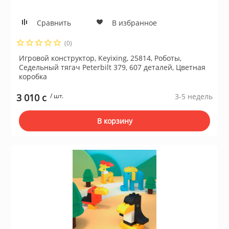
ционное
ие и аксессуары
Сравнить
В избранное
(0)
ты
Игровой конструктор, Keyixing, 25814, Роботы,
Седельный тягач Peterbilt 379, 607 деталей, Цветная
коробка
кие товары
3 010 c
/ шт.
3-5 недель
В корзину