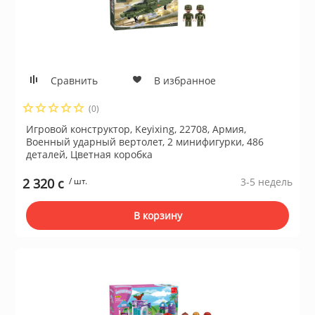
для жёстких ди
ие системы
Швейные маш
Устройства чте
гровые устройства,
Сравнить
В избранное
Электропечи
(0)
Пылесосы
Игровой конструктор, Keyixing, 22708, Армия,
Военный ударный вертолет, 2 минифигурки, 486
деталей, Цветная коробка
Весы кухонные
ы для оптоволоконной
2 320 c
/ шт.
3-5 недель
Инфракрасные 
В корзину
блоки питания
Масляные рад
 телефоны и
Тепловентилят