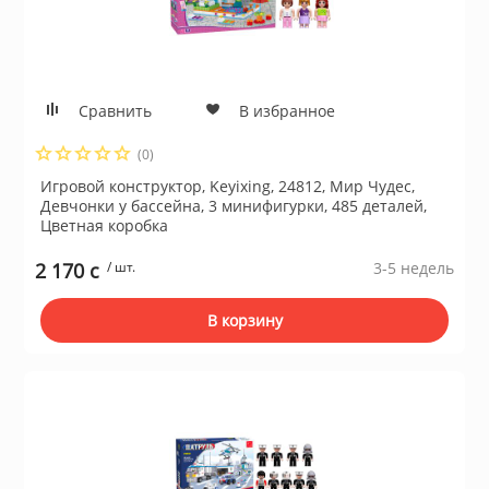
а устройства
Плиты газовые
и микрофоны
Плиты комбин
Сравнить
В избранное
информации
(0)
Водонагревате
Игровой конструктор, Keyixing, 24812, Мир Чудес,
Девчонки у бассейна, 3 минифигурки, 485 деталей,
е
Цветная коробка
Встраиваемые
2 170 c
/ шт.
3-5 недель
ризм
Плиты электри
В корзину
и пожарные системы
Посудомоечны
ительные коробки
Встраиваемые
поверхности
емоданы, сумки