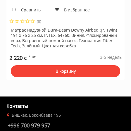
Сравнить
В избранное
(0)
Матрас надувной Dura-Beam Downy Airbed (Jr. Twin)
191 х 76 х 25 см, INTEX, 64760, Винил, Флокированый
верх, Встроенный ножной насос, Технология Fiber-
Tech, Зелёный, Цветная коробка
2 220 c
/ шт.
3-5 недель
В корзину
Контакты
Бишкек, Боконбаева 196
+996 700 979 957