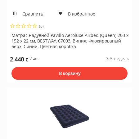
ционное
ие и аксессуары
Сравнить
В избранное
(0)
ты
Матрас надувной Pavillo Aeroluxe Airbed (Queen) 203 х
152 х 22 см, BESTWAY, 67003, Винил, Флокированый
верх, Синий, Цветная коробка
кие товары
2 440 c
/ шт.
3-5 недель
В корзину