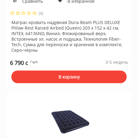
Сравнить
В избранное
(0)
ы и аксессуары для
Матрас-кровать надувная Dura-Beam PLUS DELUXE
ки
Pillow Rest Raised Airbed (Queen) 203 х 152 х 42 см,
INTEX, 64136ND, Винил, Флокированый верх,
Встроенные эл. насос и подушка, Технология Fiber-
орудование
Tech, Сумка для переноски и хранения в комплекте,
Серо-чёрны
нспорт
6 790 c
/ шт.
3-5 недель
В корзину
питания
 каналы
батуты и товары для
пляже