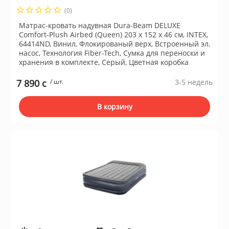
(0)
Сушильные м
Матрас-кровать надувная Dura-Beam DELUXE
льтры, тройники
Comfort-Plush Airbed (Queen) 203 х 152 х 46 см, INTEX,
64414ND, Винил, Флокированый верх, Встроенный эл.
насос, Технология Fiber-Tech, Сумка для переноски и
идеонаблюдения
хранения в комплекте, Серый, Цветная коробка
7 890 c
/ шт.
3-5 недель
нтроля доступа
В корзину
 и браслеты
 и аксессуары
никационные и
ские шкафы
оборудование