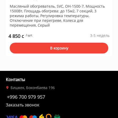
ционное
Масляный обогреватель, SVC, OH-1500-7, Мощность
ие и аксессуары
1500Вт, Площадь обогрева: до 15м2, 7 секций, 3
режима работы, Регулировка температуры,
Отключение при перегреве, Колеса для
перемещения, Серый
ты
4 850 c
/ шт.
3-5 недель
кие товары
В корзину
Контакты
Бишкек, Боконбаева 196
+996 700 979 957
Заказать звонок