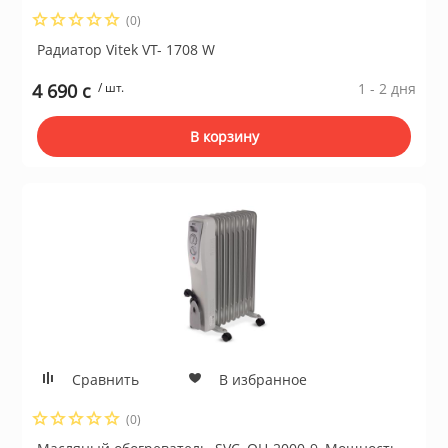
(0)
Сушильные м
Радиатор Vitek VT- 1708 W
льтры, тройники
4 690 c
/ шт.
1 - 2 дня
идеонаблюдения
В корзину
нтроля доступа
 и браслеты
 и аксессуары
никационные и
Сравнить
В избранное
ские шкафы
(0)
оборудование