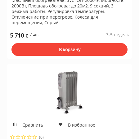
Масляный обогреватель, SVC, OH-2000-9, Мощность
2000Вт, Площадь обогрева: до 20м2, 9 секций, 3
режима работы, Регулировка температуры,
Отключение при перегреве, Колеса для
ы и аксессуары для
перемещения, Серый
ки
5 710 c
/ шт.
3-5 недель
орудование
В корзину
нспорт
питания
 каналы
батуты и товары для
Сравнить
В избранное
пляже
(0)