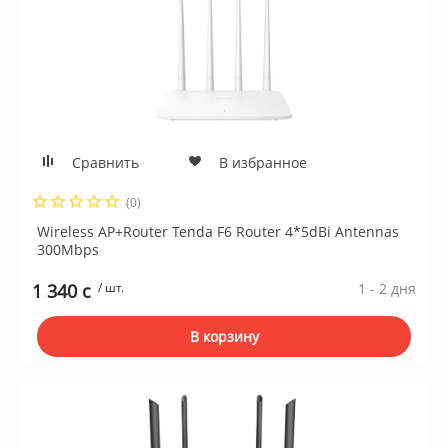
ционное
ие и аксессуары
ты
кие товары
Сравнить
В избранное
(0)
Wireless AP+Router Tenda F6 Router 4*5dBi Antennas
300Mbps
1 340 c
/ шт.
1 - 2 дня
В корзину