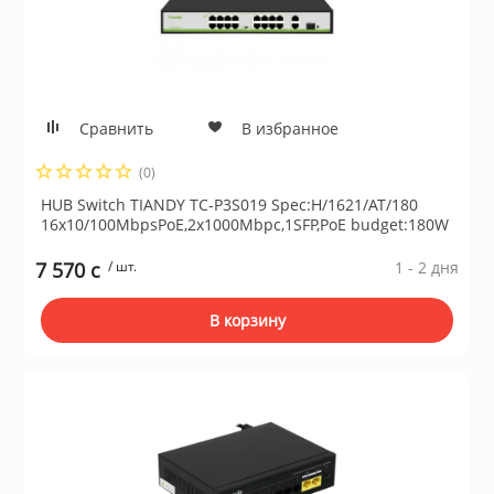
Сравнить
В избранное
(0)
HUB Switch TIANDY TC-P3S019 Spec:H/1621/AT/180
16x10/100MbpsPoE,2x1000Mbpc,1SFP,PoE budget:180W
7 570 c
/ шт.
1 - 2 дня
В корзину