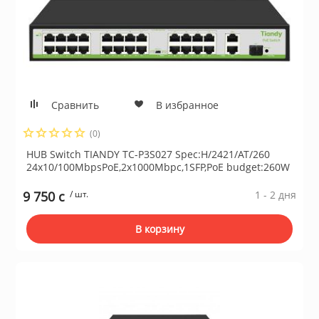
Сравнить
В избранное
(0)
HUB Switch TIANDY TC-P3S027 Spec:H/2421/AT/260
24x10/100MbpsPoE,2x1000Mbpc,1SFP,PoE budget:260W
9 750 c
/ шт.
1 - 2 дня
В корзину