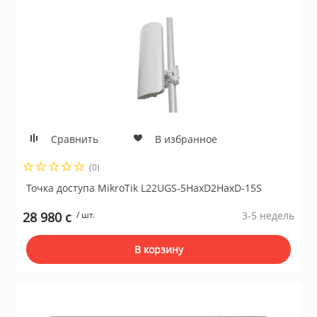
Сравнить
В избранное
(0)
Точка доступа MikroTik L22UGS-5HaxD2HaxD-15S
28 980 c
/ шт.
3-5 недель
В корзину