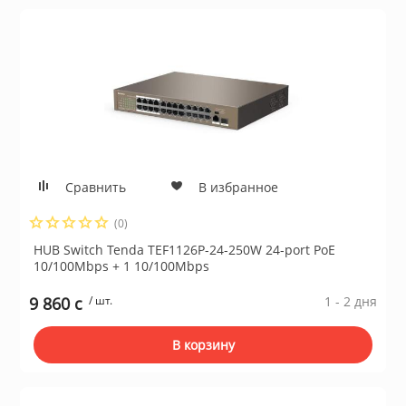
Сушильные м
льтры, тройники
идеонаблюдения
нтроля доступа
Сравнить
В избранное
 и браслеты
(0)
HUB Switch Tenda TEF1126P-24-250W 24-port PoE
10/100Mbps + 1 10/100Mbps
 и аксессуары
9 860 c
/ шт.
1 - 2 дня
никационные и
В корзину
ские шкафы
оборудование