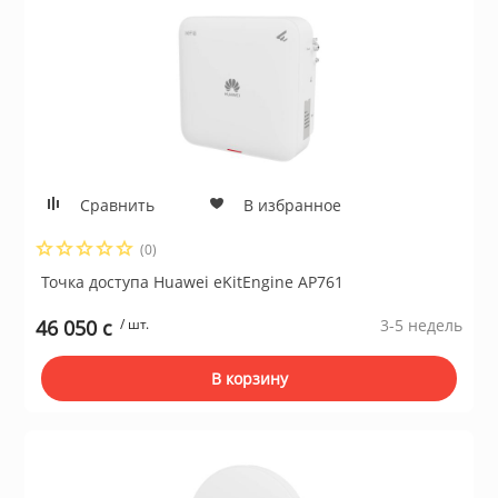
Сравнить
В избранное
(0)
Точка доступа Huawei еKitЕnginе AP761
46 050 c
/ шт.
3-5 недель
В корзину