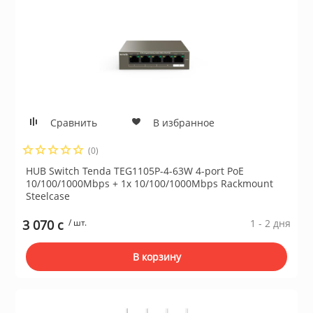
ы и аксессуары для
ки
орудование
Сравнить
В избранное
нспорт
(0)
HUB Switch Tenda TEG1105P-4-63W 4-port PoE
питания
10/100/1000Mbps + 1x 10/100/1000Mbps Rackmount
Steelcase
3 070 c
/ шт.
1 - 2 дня
 каналы
В корзину
батуты и товары для
пляже