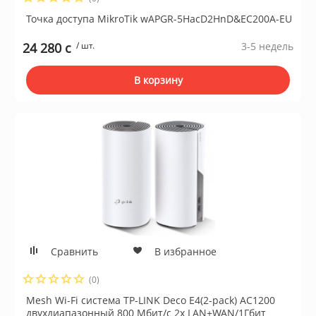
Точка доступа MikroTik wAPGR-5HacD2HnD&EC200A-EU
24 280 c
/ шт.
3-5 недель
В корзину
Сравнить
В избранное
(0)
Mesh Wi-Fi система TP-LINK Deco E4(2-pack) AC1200
двухдиапазонный 800 Мбит/с 2x LAN+WAN/1Гбит