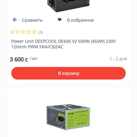
а устройства
Плиты газовые
Сравнить
В избранное
и микрофоны
Плиты комбин
(0)
Power Unit DEEPCOOL DE600 V2 600W (450W) 230V
информации
120mm PWM FAN/CB,EAC
Водонагревате
3 600 c
/ шт.
1 - 2 дня
е
Встраиваемые
В корзину
ризм
Плиты электри
и пожарные системы
Посудомоечны
ительные коробки
Встраиваемые
поверхности
емоданы, сумки