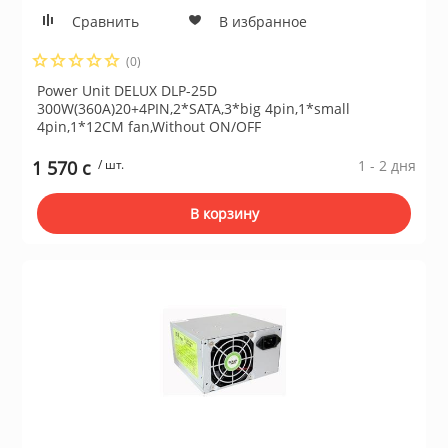
Сравнить
В избранное
ы и аксессуары для
(0)
ки
Power Unit DELUX DLP-25D
300W(360A)20+4PIN,2*SATA,3*big 4pin,1*small
4pin,1*12CM fan,Without ON/OFF
орудование
1 570 c
/ шт.
1 - 2 дня
нспорт
В корзину
питания
 каналы
батуты и товары для
пляже