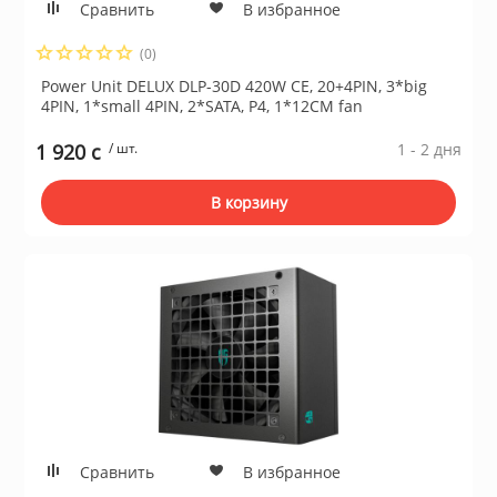
Сравнить
В избранное
ционное
ие и аксессуары
(0)
Power Unit DELUX DLP-30D 420W CE, 20+4PIN, 3*big
4PIN, 1*small 4PIN, 2*SATA, P4, 1*12CM fan
ты
1 920 c
/ шт.
1 - 2 дня
кие товары
В корзину
Сравнить
В избранное