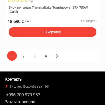
(0)
Блок питания Thermaltake Toughpower SFX 750W
(Gold)
18 690 c
/ шт.
3-5 недель
В корзину
1
2
3
4
Контакты
Бишкек, Боконбаева 196
+996 700 979 957
Заказать звонок