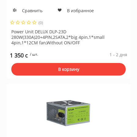
Сушильные м
Сравнить
В избранное
льтры, тройники
(0)
Power Unit DELUX DLP-23D
идеонаблюдения
280W(330A)20+4PIN,2SATA,2*big 4pin,1*small
4pin,1*12CM fan,Without ON/OFF
нтроля доступа
1 350 c
/ шт.
1 - 2 дня
В корзину
 и браслеты
 и аксессуары
никационные и
ские шкафы
оборудование