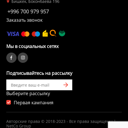
Бишкек, Боконбаева 196
для жёстких ди
ие системы
+996 700 979 957
Швейные маш
Заказать звонок
Устройства чте
гровые устройства,
Электропечи
Мы в социальных сетях
Пылесосы
Весы кухонные
ы для оптоволоконной
Подписывайтесь на рассылку
Инфракрасные 
блоки питания
Выберите рассылку
Первая кампания
Масляные рад
 телефоны и
Тепловентилят
Авторские права © 2018-2023 - Все права защищены |
NetCo Group