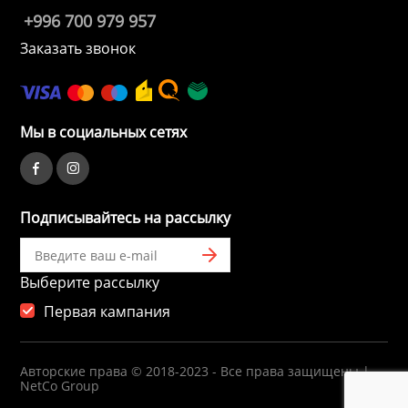
+996 700 979 957
Заказать звонок
ы и аксессуары для
ки
орудование
Мы в социальных сетях
нспорт
Подписывайтесь на рассылку
питания
Выберите рассылку
 каналы
Первая кампания
батуты и товары для
пляже
Авторские права © 2018-2023 - Все права защищены |
NetCo Group