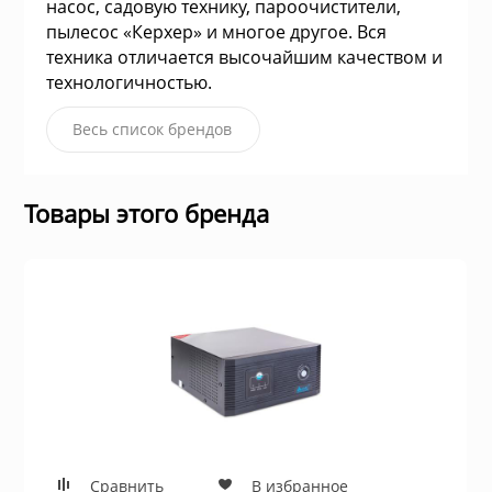
насос, садовую технику, пароочистители,
для жёстких ди
пылесос «Керхер» и многое другое. Вся
ие системы
техника отличается высочайшим качеством и
Швейные маш
технологичностью.
Устройства чте
гровые устройства,
Электропечи
Весь список брендов
Пылесосы
Товары этого бренда
Весы кухонные
ы для оптоволоконной
Инфракрасные 
блоки питания
Масляные рад
 телефоны и
Тепловентилят
Сравнить
В избранное