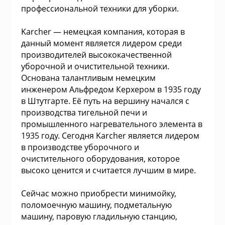
с
Коврики
Садовая техни
Красота и здо
Серверные ко
Гелевые (GEL)
профессиональной техники для уборки.
Оптоволоконны
уха
Фильтрующие н
Процессоры (C
Плоттеры
Модульные
Светодиодные
Аксессуары дл
Пилы
Simplex Одном
и аксессуары к
Кронштейны дл
Karcher — немецкая компания, которая в
хника
Комплекты кл
Одежда и обув
Морозильные 
Серверные пл
Bluetooth-гарн
экранов
данный момент является лидером среди
Твердотельные
Принтеры
Напольные
Замки и Аксес
Сетевые инстр
Оптоволоконны
Воздушные нас
производителей высококачественной
Duplex Многом
накачивания (
уборочной и очистительной техники.
 бесперебойного
Контроллеры
Аксессуары
Настольные пл
Материнские п
Наушники
Офисные доск
электрические
Основана талантливым немецким
Радиаторы для
Ламинаторы
Стоечные 19"
Турникеты
Шлифовальны
инженером Альфредом Керхером в 1935 году
Оптоволоконн
Мышки
Компьютерные
Стиральные м
Шкафы сервер
в Штутгарте. Её путь на вершину начался с
Экраны для пр
Многомод
Лестницы, тент
Программное 
Сканеры
Шкафы для бат
производства тигельной печи и
аксессуары дл
для ИБП
промышленного нагревательного элемента в
Программное 
Термопоты
1935 году. Сегодня Karcher является лидером
борудование
Принтеры и М
Маски, очки и 
в производстве уборочного и
очистительного оборудования, которое
Расширители U
Техника для до
высоко ценится и считается лучшим в мире.
ские стабилизаторы
я
Сумки и чехлы
Техника для ку
Сейчас можно приобрести минимойку,
поломоечную машину, подметальную
 для автомобилей
машину, паровую гладильную станцию,
Кейсы и стыко
Холодильники