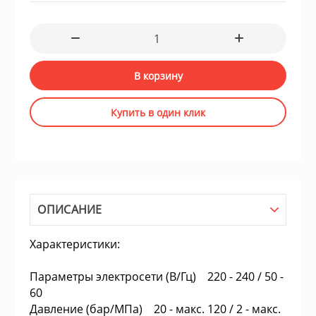
для жёстких ди
ие системы
Швейные маш
Устройства чте
гровые устройства,
В корзину
Электропечи
Купить в один клик
Пылесосы
Весы кухонные
ы для оптоволоконной
ОПИСАНИЕ
Инфракрасные 
блоки питания
Характеристики:
Масляные рад
 телефоны и
Параметры электросети (В/Гц) 220 - 240 / 50 -
60
Тепловентилят
Давление (бар/МПа) 20 - макс. 120 / 2 - макс.