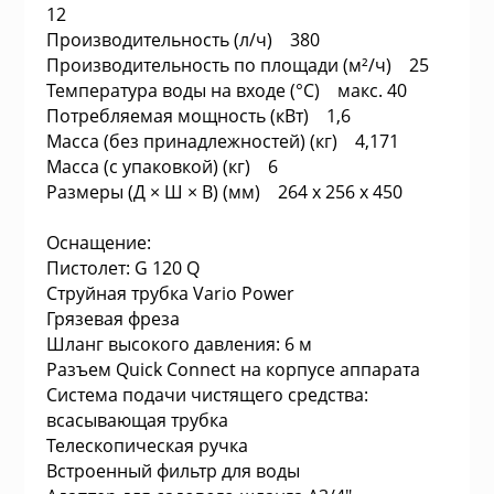
12
а устройства
Плиты газовые
Производительность (л/ч) 380
Производительность по площади (м²/ч) 25
и микрофоны
Температура воды на входе (°C) макс. 40
Плиты комбин
Потребляемая мощность (кВт) 1,6
Масса (без принадлежностей) (кг) 4,171
информации
Масса (с упаковкой) (кг) 6
Водонагревате
Размеры (Д × Ш × В) (мм) 264 x 256 x 450
е
Встраиваемые
Оснащение:
Пистолет: G 120 Q
ризм
Струйная трубка Vario Power
Плиты электри
Грязевая фреза
Шланг высокого давления: 6 м
и пожарные системы
Разъем Quick Connect на корпусе аппарата
Посудомоечны
Система подачи чистящего средства:
всасывающая трубка
ительные коробки
Встраиваемые
Телескопическая ручка
поверхности
Встроенный фильтр для воды
емоданы, сумки