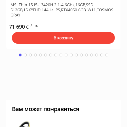
MSI Thin 15 i5-13420H 2.1-4.6GHz,16GB,SSD
512GB,15.6"FHD 144Hz IPS,RTX4050 6GB, W11,COSMOS
GRAY
ы и аксессуары для
ки
71 690 c
/ шт.
В корзину
орудование
нспорт
питания
 каналы
Вам может понравиться
батуты и товары для
пляже