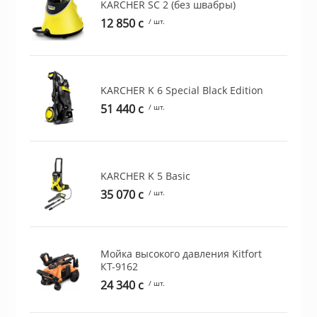
KARCHER SC 2 (без швабры)
ционное
12 850 c
/ шт.
ие и аксессуары
ты
KARCHER K 6 Special Black Edition
51 440 c
/ шт.
кие товары
KARCHER K 5 Basic
35 070 c
/ шт.
Мойка высокого давления Kitfort
КТ-9162
24 340 c
/ шт.