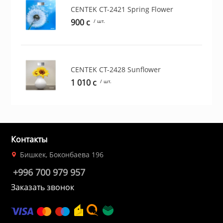
ционное
CENTEK CT-2421 Spring Flower
ие и аксессуары
900 c
/ шт.
ты
CENTEK CT-2428 Sunflower
кие товары
1 010 c
/ шт.
Контакты
Бишкек, Боконбаева 196
+996 700 979 957
Заказать звонок