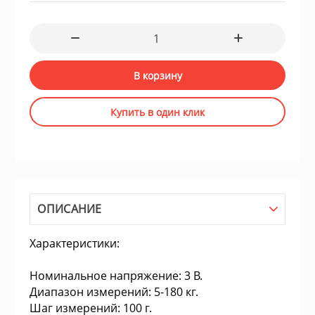
для жёстких ди
ие системы
Швейные маш
Устройства чте
гровые устройства,
В корзину
Электропечи
Купить в один клик
Пылесосы
Весы кухонные
ы для оптоволоконной
ОПИСАНИЕ
Инфракрасные 
блоки питания
Характеристики:
Масляные рад
 телефоны и
Номинальное напряжение: 3 В.
Диапазон измерений: 5-180 кг.
Тепловентилят
Шаг измерений: 100 г.