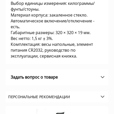
Выбор единицы измерения: килограммы/
а устройства
Плиты газовые
фунты/стоуны.
Материал корпуса: закаленное стекло.
и микрофоны
Автоматическое включение/отключение -
Плиты комбин
есть.
Габаритные размеры: 320 × 320 × 19 мм.
информации
Вес нетто: 1,5 кг ± 3%.
Водонагревате
Комплектация: весы напольные, элемент
питания CR2032, руководство по
е
Встраиваемые
эксплуатации, сервисная книжка.
ризм
Плиты электри
Задать вопрос о товаре
и пожарные системы
Посудомоечны
ПЕРСОНАЛЬНЫЕ РЕКОМЕНДАЦИИ
ительные коробки
Встраиваемые
поверхности
емоданы, сумки