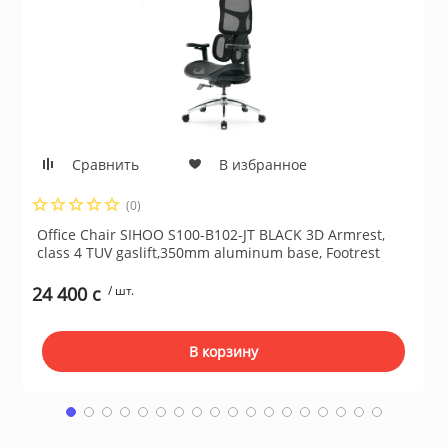
Сушильные м
льтры, тройники
идеонаблюдения
Сравнить
В избранное
нтроля доступа
(0)
Office Chair SIHOO S100-B102-JT BLACK 3D Armrest,
 и браслеты
class 4 TUV gaslift,350mm aluminum base, Footrest
24 400 c
/ шт.
 и аксессуары
В корзину
никационные и
ские шкафы
оборудование