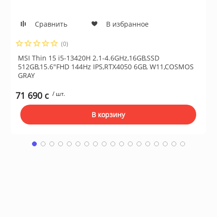
Сушильные м
Сравнить
В избранное
льтры, тройники
(0)
идеонаблюдения
MSI Thin 15 i5-13420H 2.1-4.6GHz,16GB,SSD
512GB,15.6"FHD 144Hz IPS,RTX4050 6GB, W11,COSMOS
GRAY
нтроля доступа
71 690 c
/ шт.
В корзину
 и браслеты
 и аксессуары
никационные и
ские шкафы
оборудование