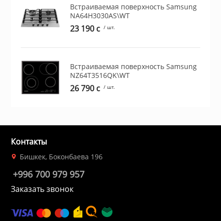
Встраиваемая поверхность Samsung
ционное
NA64H3030AS\WT
ие и аксессуары
23 190 c
/ шт.
ты
Встраиваемая поверхность Samsung
NZ64T3516QK\WT
кие товары
26 790 c
/ шт.
Контакты
Бишкек, Боконбаева 196
+996 700 979 957
Заказать звонок