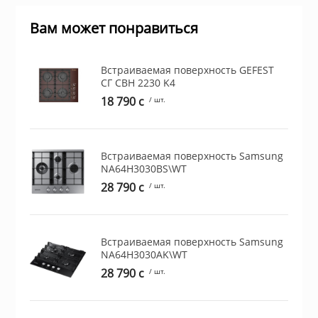
Вам может понравиться
ы и аксессуары для
ки
Встраиваемая поверхность GEFEST
СГ СВН 2230 K4
орудование
18 790 c
/ шт.
нспорт
Встраиваемая поверхность Samsung
NA64H3030BS\WT
питания
28 790 c
/ шт.
 каналы
Встраиваемая поверхность Samsung
NA64H3030AK\WT
батуты и товары для
28 790 c
/ шт.
пляже