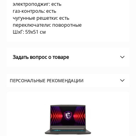
электроподжиг: есть
а устройства
Плиты газовые
газ-контроль: есть
чугунные решетки: есть
и микрофоны
переключатели: поворотные
Плиты комбин
ШхГ: 59х51 см
информации
Водонагревате
Задать вопрос о товаре
е
Встраиваемые
ризм
ПЕРСОНАЛЬНЫЕ РЕКОМЕНДАЦИИ
Плиты электри
и пожарные системы
Посудомоечны
ительные коробки
Встраиваемые
поверхности
емоданы, сумки