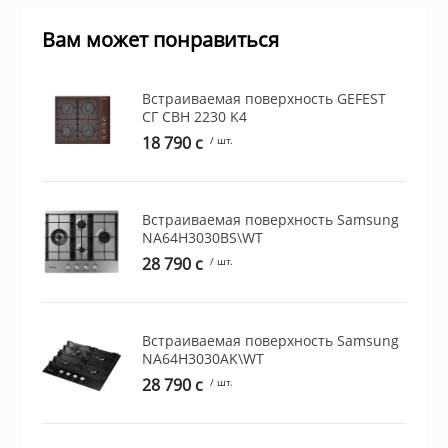
Вам может понравиться
ы и аксессуары для
ки
Встраиваемая поверхность GEFEST
СГ СВН 2230 K4
орудование
18 790 c
/ шт.
нспорт
Встраиваемая поверхность Samsung
NA64H3030BS\WT
питания
28 790 c
/ шт.
 каналы
Встраиваемая поверхность Samsung
NA64H3030AK\WT
батуты и товары для
28 790 c
/ шт.
пляже