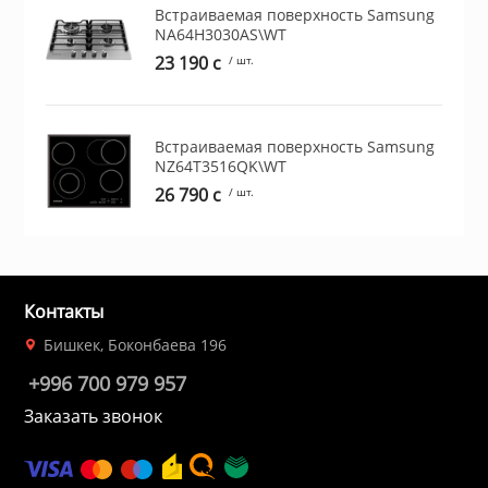
Встраиваемая поверхность Samsung
ционное
NA64H3030AS\WT
ие и аксессуары
23 190 c
/ шт.
ты
Встраиваемая поверхность Samsung
NZ64T3516QK\WT
кие товары
26 790 c
/ шт.
Контакты
Бишкек, Боконбаева 196
+996 700 979 957
Заказать звонок