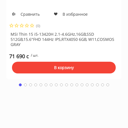
Сушильные м
Сравнить
В избранное
льтры, тройники
(0)
идеонаблюдения
MSI Thin 15 i5-13420H 2.1-4.6GHz,16GB,SSD
512GB,15.6"FHD 144Hz IPS,RTX4050 6GB, W11,COSMOS
GRAY
нтроля доступа
71 690 c
/ шт.
В корзину
 и браслеты
 и аксессуары
никационные и
ские шкафы
оборудование