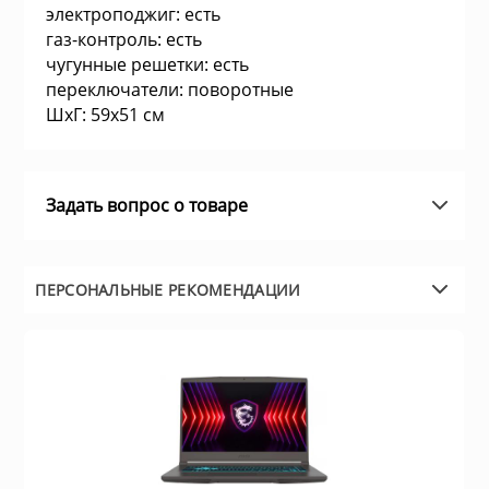
электроподжиг: есть
а устройства
Плиты газовые
газ-контроль: есть
чугунные решетки: есть
и микрофоны
переключатели: поворотные
Плиты комбин
ШхГ: 59х51 см
информации
Водонагревате
Задать вопрос о товаре
е
Встраиваемые
ризм
ПЕРСОНАЛЬНЫЕ РЕКОМЕНДАЦИИ
Плиты электри
и пожарные системы
Посудомоечны
ительные коробки
Встраиваемые
поверхности
емоданы, сумки