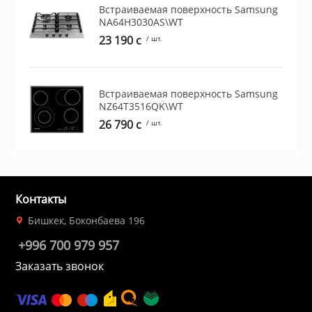
Встраиваемая поверхность Samsung
ционное
NA64H3030AS\WT
ие и аксессуары
23 190 c
/ шт.
ты
Встраиваемая поверхность Samsung
NZ64T3516QK\WT
кие товары
26 790 c
/ шт.
Контакты
Бишкек, Боконбаева 196
+996 700 979 957
Заказать звонок