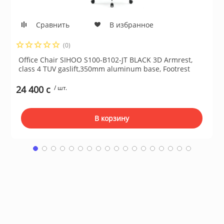
Сушильные м
Сравнить
В избранное
льтры, тройники
(0)
идеонаблюдения
Office Chair SIHOO S100-B102-JT BLACK 3D Armrest,
class 4 TUV gaslift,350mm aluminum base, Footrest
24 400 c
/ шт.
нтроля доступа
В корзину
 и браслеты
 и аксессуары
никационные и
ские шкафы
оборудование