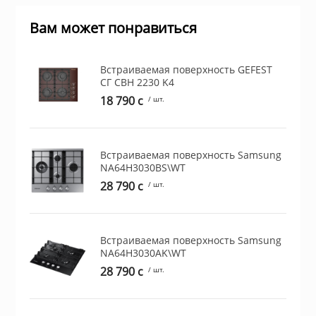
Вам может понравиться
ы и аксессуары для
ки
Встраиваемая поверхность GEFEST
СГ СВН 2230 K4
орудование
18 790 c
/ шт.
нспорт
Встраиваемая поверхность Samsung
NA64H3030BS\WT
питания
28 790 c
/ шт.
 каналы
Встраиваемая поверхность Samsung
NA64H3030AK\WT
батуты и товары для
28 790 c
/ шт.
пляже