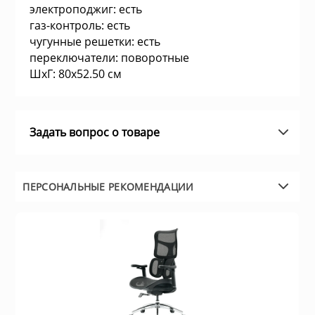
электроподжиг: есть
а устройства
Плиты газовые
газ-контроль: есть
чугунные решетки: есть
и микрофоны
переключатели: поворотные
Плиты комбин
ШхГ: 80х52.50 см
информации
Водонагревате
Задать вопрос о товаре
е
Встраиваемые
ризм
ПЕРСОНАЛЬНЫЕ РЕКОМЕНДАЦИИ
Плиты электри
и пожарные системы
Посудомоечны
ительные коробки
Встраиваемые
поверхности
емоданы, сумки