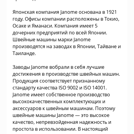
с
Коврики
Садовая техни
Красота и здо
Серверные ко
Гелевые (GEL)
Оптоволоконны
уха
Фильтрующие н
Процессоры (C
Плоттеры
Модульные
Светодиодные
Аксессуары дл
Пилы
Simplex Одном
и аксессуары к
Японская компания Janome основана в 1921
Кронштейны дл
году. Офисы компании расположены в Токио,
хника
Комплекты кл
Одежда и обув
Морозильные 
Серверные пл
Bluetooth-гарн
экранов
Осаке и Яманаси. Компания имеет 5
Твердотельные
Принтеры
Напольные
Замки и Аксес
Сетевые инстр
Оптоволоконны
Воздушные нас
дочерних предприятий по всей Японии.
Duplex Многом
накачивания (
Швейные машины марки Janome
 бесперебойного
Контроллеры
Аксессуары
Настольные пл
Материнские п
Наушники
Офисные доск
электрические
производятся на заводах в Японии, Тайване и
Радиаторы для
Ламинаторы
Стоечные 19"
Турникеты
Шлифовальны
Таиланде.
Оптоволоконн
Мышки
Компьютерные
Стиральные м
Шкафы сервер
Экраны для пр
Многомод
Лестницы, тент
Программное 
Сканеры
Шкафы для бат
Заводы Janome вобрали в себя лучшие
аксессуары дл
для ИБП
достижения в производстве швейных машин.
Программное 
Термопоты
Продукция соответствует признанному
борудование
Принтеры и М
Маски, очки и 
стандарту качества ISO 9002 и ISO 14001.
Janome имеет собственное производство
Расширители U
Техника для до
высококачественных комплектующих и
ские стабилизаторы
аксессуаров к швейным машинам. Поэтому
я
Сумки и чехлы
Техника для ку
швейные машины Janome — это высокое
качество, непревзойденная надежность и
 для автомобилей
простота в использовании. В настоящий
Кейсы и стыко
Холодильники