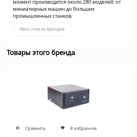
момент производится около 280 моделей: от
для жёстких ди
миниатюрных машин до больших
ие системы
промышленных станков.
Швейные маш
Устройства чте
Весь список брендов
гровые устройства,
Электропечи
Товары этого бренда
Пылесосы
Весы кухонные
ы для оптоволоконной
Инфракрасные 
блоки питания
Масляные рад
 телефоны и
Сравнить
В избранное
Тепловентилят