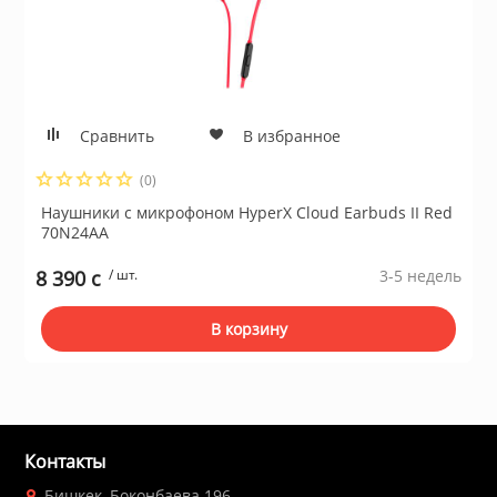
для жёстких ди
ие системы
Швейные маш
Устройства чте
гровые устройства,
Электропечи
Сравнить
В избранное
(0)
Пылесосы
Наушники с микрофоном HyperX Cloud Earbuds II Red
70N24AA
Весы кухонные
ы для оптоволоконной
8 390 c
/ шт.
3-5 недель
В корзину
Инфракрасные 
блоки питания
Масляные рад
 телефоны и
Контакты
Тепловентилят
Бишкек, Боконбаева 196