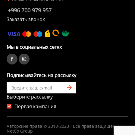
а устройства
+996 700 979 957
Плиты газовые
Заказать звонок
и микрофоны
Плиты комбин
информации
Мы в социальных сетях
Водонагревате
е
Встраиваемые
Подписывайтесь на рассылку
ризм
Плиты электри
Выберите рассылку
и пожарные системы
Посудомоечны
Первая кампания
ительные коробки
Встраиваемые
Авторские права © 2018-2023 - Все права защищены |
поверхности
NetCo Group
емоданы, сумки