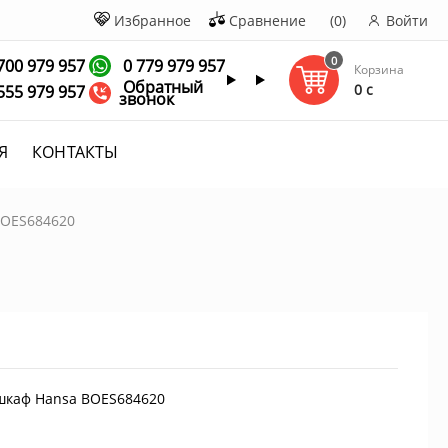
Избранное
Сравнение
(0)
Войти
0
700 979 957
0 779 979 957
Корзина
Обратный
0 c
555 979 957
звонок
Я
КОНТАКТЫ
BOES684620
шкаф Hansa BOES684620