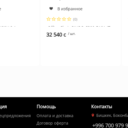
е
В избранное
(0)
420H 2.1-
Office Chair SIHOO C300-B101-JT
 512GB,15.6"FHD
BLACK 6D Armrest, class 4 TUV
32 540 c
/ шт.
0 6GB,
gaslift,350mm aluminum base,
AY
Footrest
ция
Помощь
Контакты
Бишкек, Боконб
пецпредложения
Оплата и доставка
Договор оферта
+996 700 979 