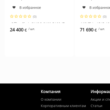
В избранное
В избранно
(0)
(0)
Office Chair SIHOO S100-B102-JT
MSI Thin 15 i5-13
BLACK 3D Armrest, class 4 TUV
4.6GHz,16GB,SSD
24 400 c
/ шт.
71 690 c
/ шт.
gaslift,350mm aluminum base,
144Hz IPS,RTX405
Footrest
W11,COSMOS GR
Компания
Информа
О компании
Акции и с
Корпоративным клиентам
Статьи